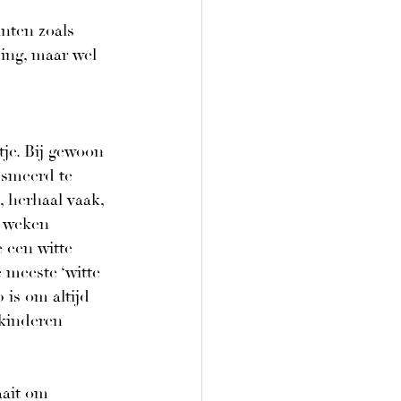
nten zoals 
ing, maar wel 
 
je. Bij gewoon 
esmeerd te 
 herhaal vaak, 
 weken 
 een witte 
e meeste ‘witte 
 is om altijd 
 kinderen 
aait om 