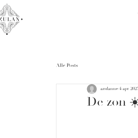
Alle Posts
azulanne
4 apr 202
De zon ☀