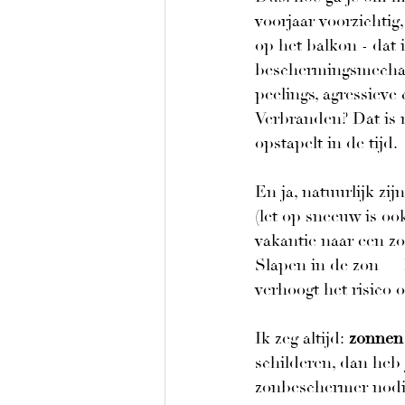
voorjaar voorzichtig
op het balkon - dat i
beschermingsmechani
peelings, agressieve 
Verbranden? Dat is n
opstapelt in de tijd.
En ja, natuurlijk zi
(let op sneeuw is ook
vakantie naar een z
Slapen in de zon — h
verhoogt het risico 
Ik zeg altijd: 
zonnen
schilderen, dan heb 
zonbeschermer nodig