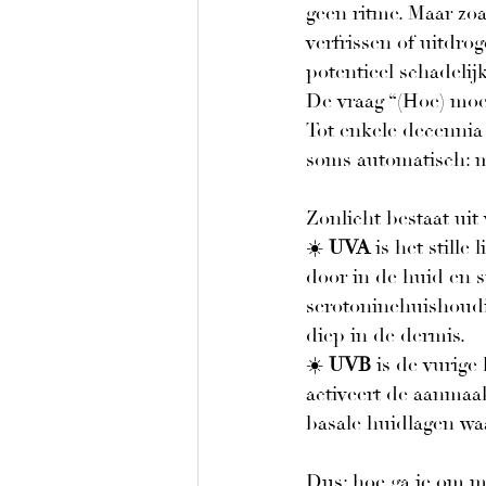
geen ritme. Maar zoa
verfrissen of uitdro
potentieel schadelijk
De vraag “(Hoe) moe
Tot enkele decennia
soms automatisch: m
Zonlicht bestaat uit
☀️ 
UVA
 is het stille
door in de huid en s
serotoninehuishoudi
diep in de dermis.
☀️ 
UVB
 is de vurige
activeert de aanmaa
basale huidlagen wa
Dus: hoe ga je om me