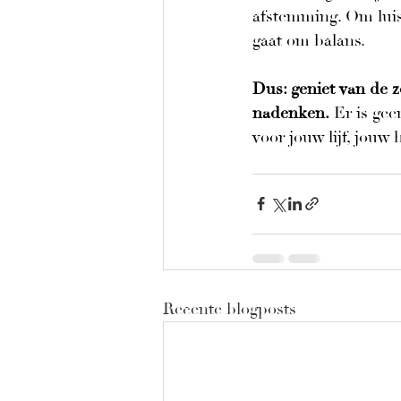
afstemming. Om luist
gaat om balans.
Dus: geniet van de z
nadenken.
 Er is gee
voor jouw lijf, jouw 
Recente blogposts