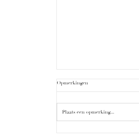
Opmerkingen
Plaats een opmerking...
to Zonnebril or not to
Zonnebril