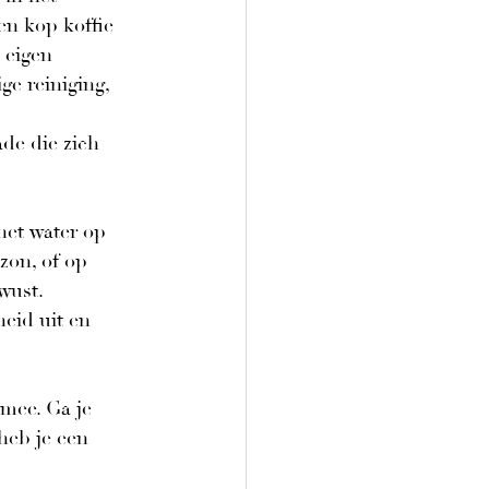
en kop koffie 
 eigen 
e reiniging, 
de die zich 
het water op 
zon, of op 
wust.
eid uit en 
 mee. Ga je 
heb je een 