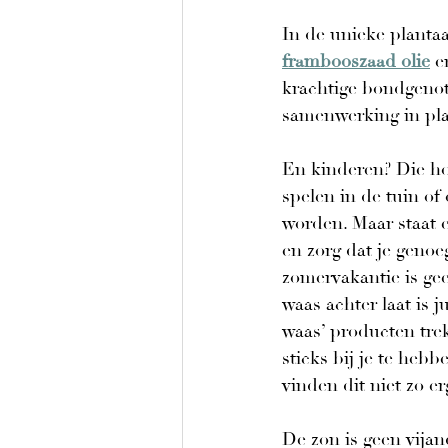
In de unieke plantaa
frambooszaad olie
 e
krachtige bondgenote
samenwerking in pla
En kinderen? Die hor
spelen in de tuin of
worden. Maar staat e
en zorg dat je geno
zomervakantie is ge
waas achter laat is j
waas’ producten trekk
sticks bij je te heb
vinden dit niet zo er
De zon is geen vijand