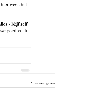
ier weer, het 
s - blijf zelf 
 wat goed voelt 
Alles weergeven