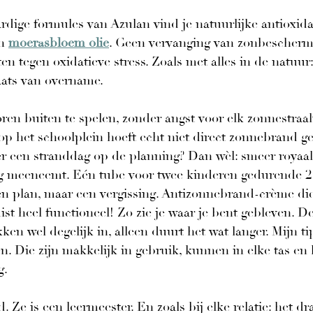
rdige formules van Azulan vind je natuurlijke antioxida
n 
moerasbloem olie
. Geen vervanging van zonbescherm
n tegen oxidatieve stress. Zoals met alles in de natuur:
ats van overname.
en buiten te spelen, zonder angst voor elk zonnestraalt
 op het schoolplein hoeft echt niet direct zonnebrand g
r een stranddag op de planning? Dan wèl: smeer royaal,
eg meeneemt. Eén tube voor twee kinderen gedurende 2
en plan, maar een vergissing. Antizonnebrand-crème die
uist heel functioneel! Zo zie je waar je bent gebleven. D
en wel degelijk in, alleen duurt het wat langer. Mijn tip
ben. Die zijn makkelijk in gebruik, kunnen in elke tas en
g.
. Ze is een leermeester. En zoals bij elke relatie: het dr