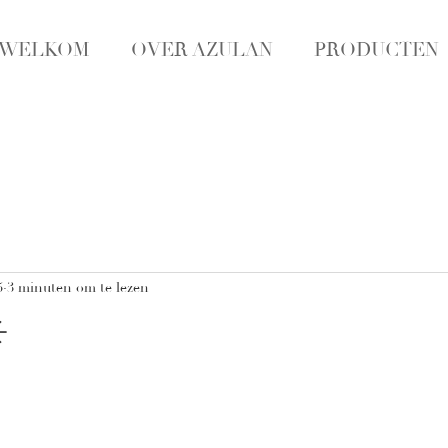
WELKOM
OVER AZULAN
PRODUCTEN
5
3 minuten om te lezen
️