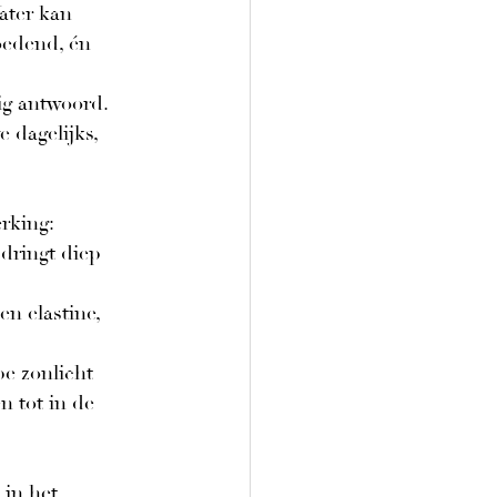
ater kan 
oedend, én 
g antwoord. 
dagelijks, 
rking: 
 dringt diep 
n elastine, 
pe zonlicht 
 tot in de 
 in het 