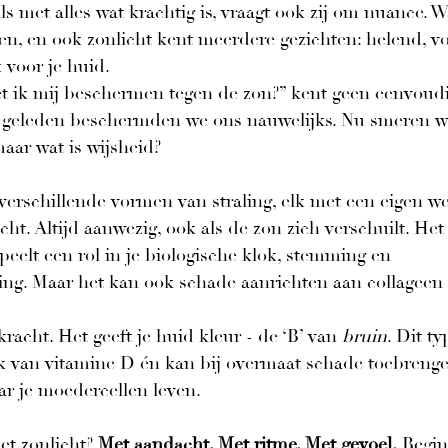
ls met alles wat krachtig is, vraagt ook zij om nuance. W
gen, en ook zonlicht kent meerdere gezichten: helend, v
 voor je huid.
t ik mij beschermen tegen de zon?” kent geen eenvoudi
 geleden beschermden we ons nauwelijks. Nu smeren we 
aar wat is wijsheid?
 verschillende vormen van straling, elk met een eigen we
 licht. Altijd aanwezig, ook als de zon zich verschuilt. Het
peelt een rol in je biologische klok, stemming en 
ng. Maar het kan ook schade aanrichten aan collageen e
 kracht. Het geeft je huid kleur - de ‘B’ van 
bruin
. Dit ty
k van vitamine D én kan bij overmaat schade toebrengen
ar je moedercellen leven.
t zonlicht? 
Met aandacht. Met ritme. Met gevoel.
 Begin