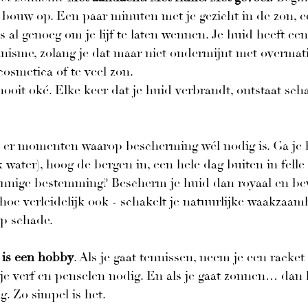
, bouw op. Een paar minuten met je gezicht in de zon, e
s al genoeg om je lijf te laten wennen. Je huid heeft een
sme, zolang je dat maar niet ondermijnt met overmatig
cosmetica of te veel zon.
ooit oké. Elke keer dat je huid verbrandt, ontstaat scha
jn er momenten waarop bescherming wél nodig is. Ga je 
 water), hoog de bergen in, een hele dag buiten in felle 
onnige bestemming? Bescherm je huid dan royaal en be
oe verleidelijk ook - schakelt je natuurlijke waakzaamh
op schade.
 is een hobby
. Als je gaat tennissen, neem je een racket
je verf en penselen nodig. En als je gaat zonnen… dan 
. Zo simpel is het.