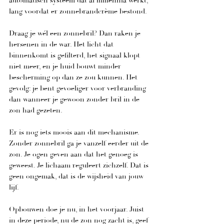
automatisch systeem dat al millennia werkt, 
lang voordat er zonnebrandcrème bestond.
Draag je wél een zonnebril? Dan raken je 
hersenen in de war. Het licht dat 
binnenkomt is gefilterd, het signaal klopt 
niet meer, en je huid bouwt minder 
bescherming op dan ze zou kunnen. Het 
gevolg: je bent gevoeliger voor verbranding 
dan wanneer je gewoon zonder bril in de 
zon had gezeten.
Er is nog iets moois aan dit mechanisme. 
Zonder zonnebril ga je vanzelf eerder uit de 
zon. Je ogen geven aan dat het genoeg is 
geweest. Je lichaam reguleert zichzelf. Dat is 
geen ongemak, dat is de wijsheid van jouw 
lijf.
Opbouwen doe je nu, in het voorjaar. Juist 
in deze periode, nu de zon nog zacht is, geef 