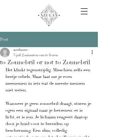
Post
azulanne
5 jul
2 minuten om te lezen
to Zonnebril or not to Zonnebril
Het klinkt tegenstrijdig. Misschien zelfs een 
beetje rebels. Maar laat me je even 
meenemen in iets wat de meeste mensen 
niet weten.
Wanneer je geen zonnebril draagt, sturen je 
ogen een signaal naar je hersenen: er is 
licht, er is zon. Je lichaam reageert daarop 
door je huid voor te bereiden op 
bescherming. Een slim, volledig 