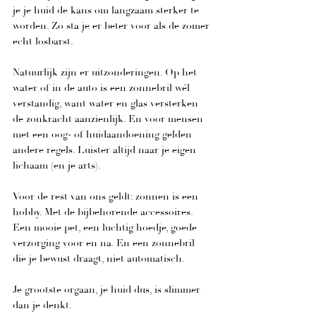
je je huid de kans om langzaam sterker te 
worden. Zo sta je er beter voor als de zomer 
echt losbarst.
Natuurlijk zijn er uitzonderingen. Op het 
water of in de auto is een zonnebril wél 
verstandig, want water en glas versterken 
de zonkracht aanzienlijk. En voor mensen 
met een oog- of huidaandoening gelden 
andere regels. Luister altijd naar je eigen 
lichaam (en je arts).
Voor de rest van ons geldt: zonnen is een 
hobby. Met de bijbehorende accessoires. 
Een mooie pet, een luchtig hoedje, goede 
verzorging voor en na. En een zonnebril 
die je bewust draagt, niet automatisch.
Je grootste orgaan, je huid dus, is slimmer 
dan je denkt. 