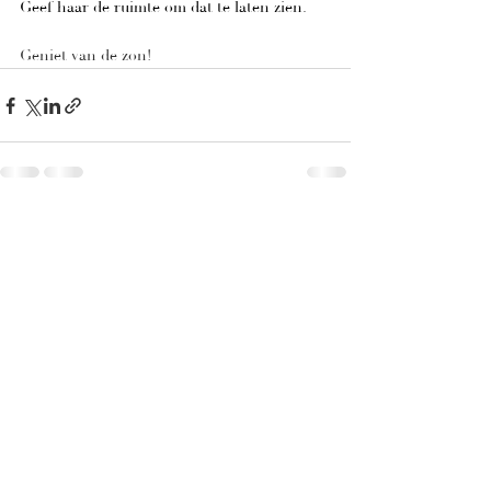
Geef haar de ruimte om dat te laten zien.
Geniet van de zon!
Alles weergeven
Recente blogposts