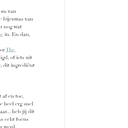
bom van 
e bijenwas van 
u nog wat 
ie
 in. En dan, 
or 
The 
d, of iets uit 
 dit ingrediënt 
af en toe, 
e heel erg snel 
... heb jij dit 
as echt focus 
er werd.