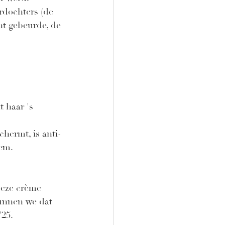
rdochters (de 
ht gebeurde, de 
t haar 's 
schermt, is anti-
em. 
Deze crème 
unnen we dat 
'25.