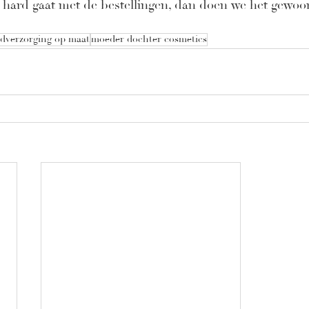
l hard gaat met de bestellingen, dan doen we het gewoo
dverzorging op maat
moeder dochter cosmetics