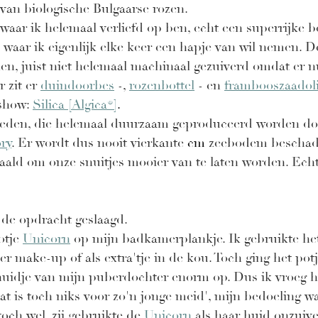
van biologische Bulgaarse rozen.
in waar ik helemaal verliefd op ben, echt een superrijke 
, waar ik eigenlijk elke keer een hapje van wil nemen. D
en, juist niet helemaal machinaal gezuiverd omdat er n
 zit er 
duindoorbes
 -, 
rozenbottel
 - en 
frambooszaadol
show: 
Silica [Algica®]
. 
Zweden, die helemaal duurzaam geproduceerd worden do
ry
. Er wordt dus nooit vierkante 
cm
 zeebodem beschadig
ald om onze snuitjes mooier van te laten worden. Echt,
 
 de opdracht geslaagd. 
tje 
Unicorn
 op mijn badkamerplankje. Ik gebruikte het 
er make-up of als extra'tje in de kou. Toch ging het potj
huidje van mijn puberdochter enorm op. Dus ik vroeg haar
dat is toch niks voor zo'n jonge meid', mijn bedoeling w
och wel, zij gebruikte de 
Unicorn
 als haar huid onzuiv