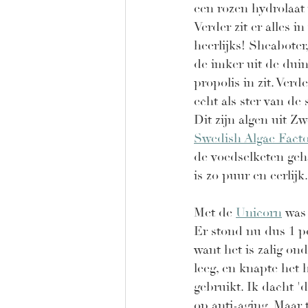
een rozen hydrolaat 
Verder zit er alles 
heerlijks! Sheaboter
de imker uit de duin
propolis in zit. Verder
echt als ster van de 
Dit zijn algen uit 
Swedish Algae Facto
de voedselketen geha
is zo puur en eerlijk.
Met de 
Unicorn
 was
Er stond nu dus 1 po
want het is zalig ond
leeg, en knapte het 
gebruikt. Ik dacht '
op anti-aging. Maar t