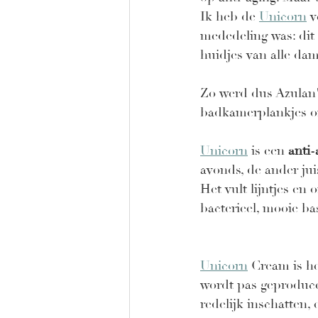
Ik heb de 
Unicorn
 
mededeling was: dit
huidjes van alle dam
Zo werd dus Azulan'
badkamerplankjes o
Unicorn
 is een 
anti-
avonds, de ander jui
Het vult lijntjes en 
bacterieel, mooie ba
Unicorn
 Cream is h
wordt pas geproduce
redelijk inschatten,