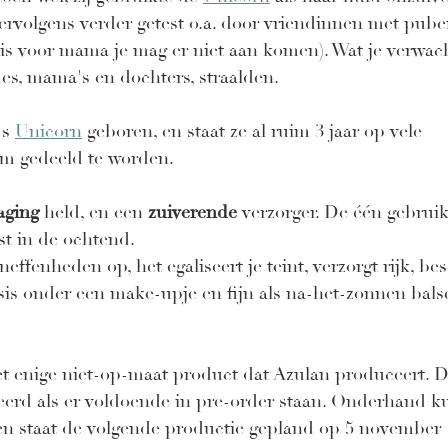
vervolgens verder getest o.a. door vriendinnen met pube
 is voor mama je mag er niet aan komen). Wat je verwac
es, mama's en dochters, straalden. 
s 
Unicorn
 geboren, en staat ze al ruim 3 jaar op vele 
m gedeeld te worden.
aging
 held, en een 
zuiverende
 verzorger. De één gebruik
st in de ochtend. 
oneffenheden op, het egaliseert je teint, verzorgt rijk, be
sis onder een make-upje en fijn als na-het-zonnen bals
et enige niet-op-maat product dat Azulan produceert. 
erd als er voldoende in pre-order staan. Onderhand k
 en staat de volgende productie gepland op 5 november 