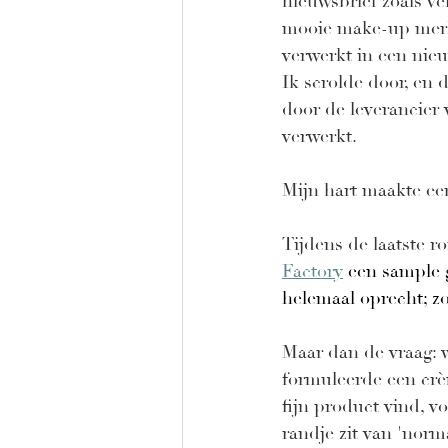
nieuwsbrief zoals vel
mooie make-up mer
verwerkt in een nieu
Ik scrolde door, en d
door de leverancier 
verwerkt.
Mijn hart maakte een
Tijdens de laatste r
Factory
 een sample 
helemaal oprecht; z
Maar dan de vraag: w
formuleerde een crè
fijn product vind, v
randje zit van 'norma