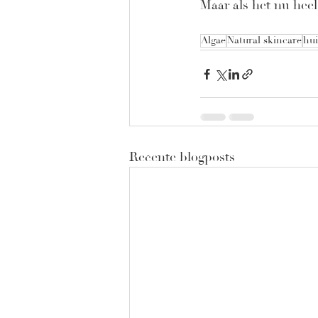
Maar als het nu hee
Algae
Natural skincare
hui
Recente blogposts