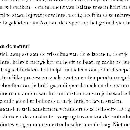
nox bereiken - een moment van balans tussen licht en d
til te staan bij wat jouw huid nodig heeft in deze nieuw
te begeleiden dan Azulan, dé expert op het gebied van h
van de natuur
zich aanpast aan de wisseling van de seizoenen, doet je 
huid lichter, energieker en heeft ze baat bij zachtere, s
 laag achterlaten. Dit helpt niet alleen om je huid soepe
uurlijke processen, zoals zweten en temperatuurregulat
ehoeften van je huid gaan dieper dan alleen de textuur 
rmere maanden kan het ondersteunen van je basaal cel
zonde gloed te behouden en je huid te laten stralen.
anden zich aandienen, verandert deze behoefte. De g
nshuis en de constante overgang tussen koude buitenlu
mtes vragen om een extra beschermende laag. Niet om 