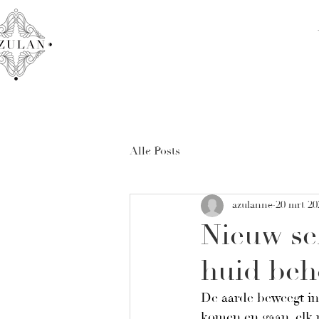
Alle Posts
azulanne
20 mrt 20
Nieuw se
huid beh
De aarde beweegt in
komen en gaan, elk 