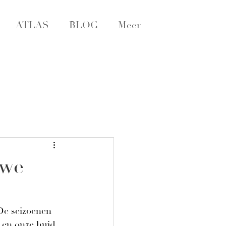
ATLAS
BLOG
Meer
uwe
De seizoenen 
 en onze huid. 