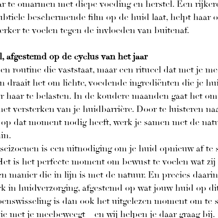
r te omarmen met diepe voeding en herstel. Een rijkere 
ubtiele beschermende film op de huid laat, helpt haar 
erker te voelen tegen de invloeden van buitenaf.
el, afgestemd op de cyclus van het jaar
en routine die vaststaat, maar een ritueel dat met je m
draait het om lichte, voedende ingrediënten die je hu
 haar te belasten. In de koudere maanden gaat het om
het versterken van je huidbarrière. Door te luisteren naa
e op dat moment nodig heeft, werk je samen met de natu
in.
 seizoenen is een uitnodiging om je huid opnieuw af te
et is het perfecte moment om bewust te voelen wat zij 
n manier die in lijn is met de natuur. En precies daarin 
k in huidverzorging, afgestemd op wat jouw huid op d
oenswisseling is dan ook het uitgelezen moment om te s
ie met je meebeweegt – en wij helpen je daar graag bij.