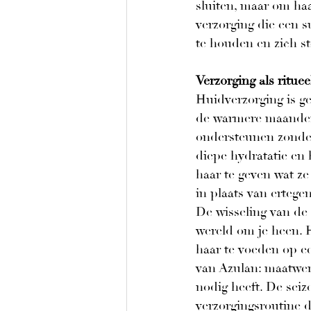
sluiten, maar om haa
verzorging die een s
te houden en zich st
Verzorging als ritue
Huidverzorging is ge
de warmere maanden 
ondersteunen zonder
diepe hydratatie en 
haar te geven wat z
in plaats van ertegen
De wisseling van de
wereld om je heen. H
haar te voeden op ee
van Azulan: maatwer
nodig heeft. De seiz
verzorgingsroutine d