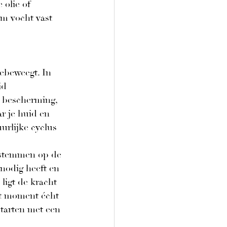
olie of 
om vocht vast 
eebeweegt. In 
id 
 bescherming, 
r je huid en 
urlijke cyclus 
 stemmen op de 
nodig heeft en 
ligt de kracht 
it moment écht 
tarten met een 