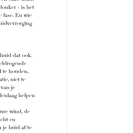
onker - is het 
e fase. En wie 
uidverzorging 
huid dat ook. 
neldrogende 
l te houden, 
ie, niet te 
van je 
lenlaag helpen 
ure wind, de 
cht en 
je huid af te 