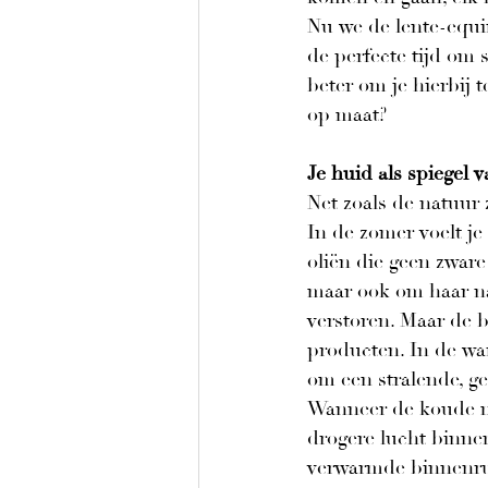
Nu we de lente-equi
de perfecte tijd om s
beter om je hierbij 
op maat?
Je huid als spiegel 
Net zoals de natuur 
In de zomer voelt je 
oliën die geen zware
maar ook om haar nat
verstoren. Maar de b
producten. In de wa
om een stralende, ge
Wanneer de koude ma
drogere lucht binne
verwarmde binnenrui