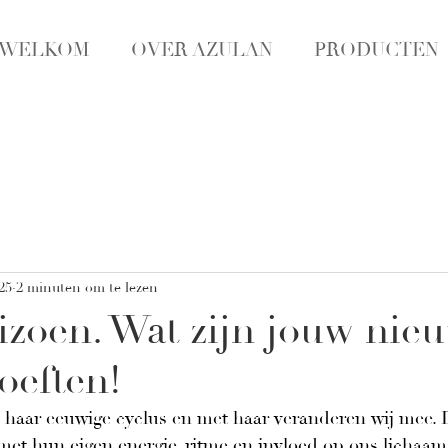
WELKOM
OVER AZULAN
PRODUCTEN
25
2 minuten om te lezen
izoen. Wat zijn jouw nie
oeften!
 haar eeuwige cyclus en met haar veranderen wij mee. 
met hun eigen energie, ritme en invloed op ons lichaam