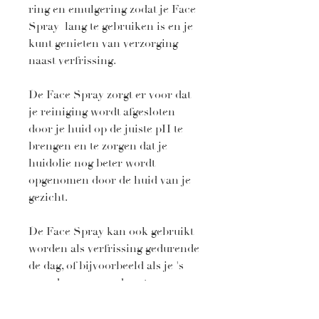
ring en emulgering zodat je Face
Spray lang te gebruiken is en je
kunt genieten van verzorging
naast verfrissing.
De Face Spray zorgt er voor dat
je reiniging wordt afgesloten
door je huid op de juiste pH te
brengen en te zorgen dat je
huidolie nog beter wordt
opgenomen door de huid van je
gezicht.
De Face Spray kan ook gebruikt
worden als verfrissing gedurende
de dag, of bijvoorbeeld als je 's
avonds nog op pad gaat, en even
je make-up wil bijwerken dan
gebruik je de Face Spray.