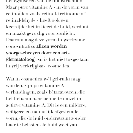
het egaliseren van de huidstructuur.
Maar pure vitamine A - in de vorm van
retinoïden zoals retinol, tretinoïne of
retinaldehyde - heeft ook een
keerzijde: het irriteert de huid, verdunt
en maakt gevoelig voor zonlicht.
Daarom mag deze vorm in werkzame
concentraties
alleen worden
voorgeschreven door een arts
(dermatoloog)
, en is het niet toegestaan
in vrij verkrijgbare cosmetica.
Wat in cosmetica wél gebruikt mag
worden, zijn provitamine A-
verbindingen, zoals bètacaroteen, die
het lichaam naar behoefte omzet in
actieve vitamine A. Dit is een mildere,
veiligere en natuurlijk afgestemde
vorm, die de huid ondersteunt zonder
haar te belasten. Je huid weet van