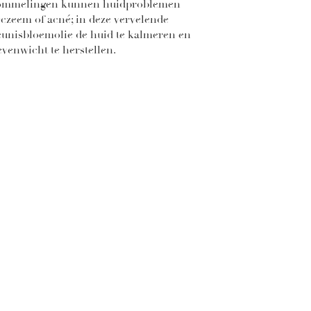
ommelingen kunnen huidproblemen
eczeem of acné; in deze vervelende
teunisbloemolie de huid te kalmeren en
evenwicht te herstellen.