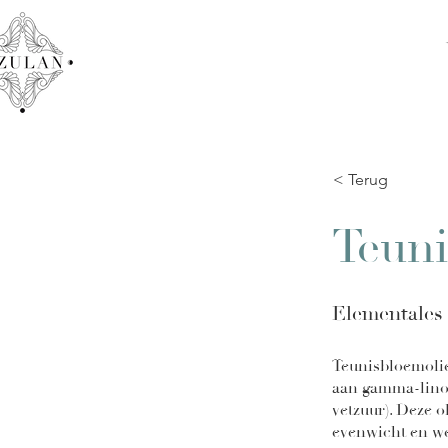
< Terug
Teuni
Elementales
Teunisbloemolie 
aan gamma-linol
vetzuur). Deze 
evenwicht en we