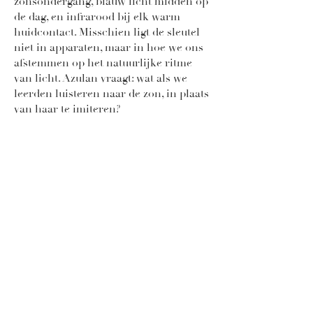
zonsondergang, blauw licht midden op
de dag, en infrarood bij elk warm
huidcontact. Misschien ligt de sleutel
niet in apparaten, maar in hoe we ons
afstemmen op het natuurlijke ritme
van licht. Azulan vraagt: wat als we
leerden luisteren naar de zon, in plaats
van haar te imiteren?