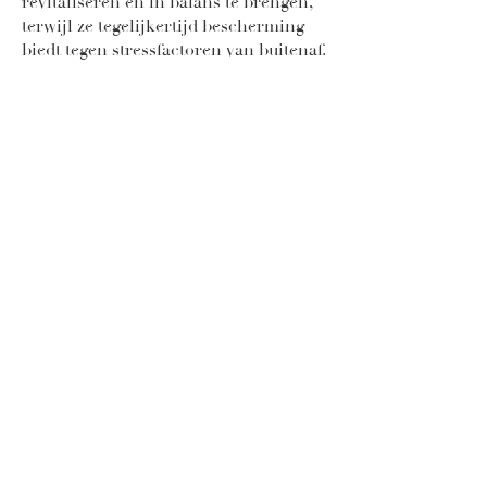
revitaliseren en in balans te brengen,
terwijl ze tegelijkertijd bescherming
biedt tegen stressfactoren van buitenaf.