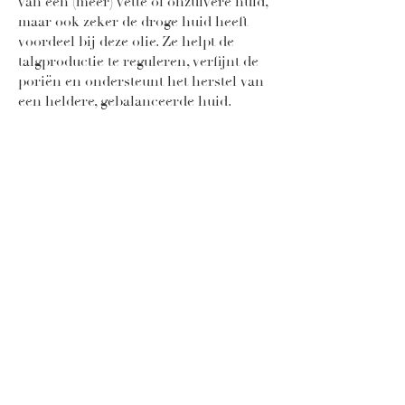
van een (meer) vette of onzuivere huid,
maar ook zeker de droge huid heeft
voordeel bij deze olie. Ze helpt de
talgproductie te reguleren, verfijnt de
poriën en ondersteunt het herstel van
een heldere, gebalanceerde huid.